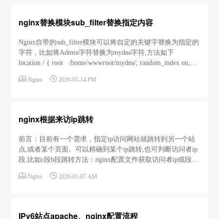
nginx替换模块sub_filter替换指定内容
Nginx自带的sub_filter模块可以将自定的关键字替换为指定的
字符，比如将Admin字符替换为mydns字符,方法如下
location / { root /home/wwwroot/mydns/; random_index on;
index index.html index.htm...


Nginx
2020-01-14 PM
nginx根据来访ip跳转
前言：目前有一个需求，指定ip访问网站就跳转到另一个站
点,或者某个页面。可以精确到某个ip跳转,也可判断访问者ip
段,比如c段b段跳转方法：nginx配置文件获取访问者ip或段然
后判断跳转。方法一：在conf配置文件中添加如下代码,请将


Nginx
2020-01-07 AM
ip和地址改成您需要的即可,location / { if ($remote_...
IPv6站点apache、nginx配置流程