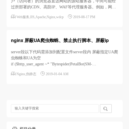
户（访问者）的浏览器直达网站的源站服务器，中间可能经
过所部署的CDN、高防IP、WAF等代理服务器。例如，网站
可能采用这样的部署架构：用户 > CDN/高防IP/WAF > 源站


Web服务
,
IIS
,
Apache
,
Nginx
,
wdcp
2019-08-17 PM
服务器。这种情况下，访问请求在经过多层加速或代理转发
后，源站服务器该如何获取发起请求的真实客户端IP？一般
情况下，透明的代理服务器在将用户的访问请求转发...
nginx 屏蔽UA爬虫蜘蛛、禁止执行脚本、屏蔽ip
server段以下代码需添加到配置文件server段内 屏蔽指定UA爬
虫蜘蛛和UA为空
if ($http_user_agent ~* "Bytespider|PetalBot|SM-
G900P|Java|PhantomJS|SemrushBot|Scrapy|Webdup|AcoonBot|AhrefsBot


Nginx
,
伪静态
2019-01-04 AM

栏目分类
