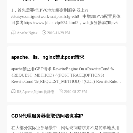
1，首先需要把IPV6地址绑定到服务器上vi
/etc/sysconfig/network-scripts/ifcfg-eth0 中增加IPV6配置具体
可参考https://www.jdian.vip/524.html2，web服务器添加ipv6监
听，特别是apache和nginx很多版本默认是没有ipv6监听的


Apache
,
Nginx
2019-11-29 PM
Apachelisten 80默认即可 Ngi...
apache、iis、nginx禁止post请求
apache禁止非GET请求 RewriteEngine On #RewriteCond %
{REQUEST_METHOD} ^(POST|TRACE|OPTIONS)
RewriteCond %{REQUEST_METHOD} !(GET) RewriteRule
(.*) - [F] #RewriteRule (.*) - [R=502,L]iis禁止非GET请求


IIS
,
Apache
,
Nginx
,
伪静态
2019-08-27 PM
<matc...
CDN代理服务器获取访问者真实IP
在大部分实际业务场景中，网站访问请求并不是简单地从用