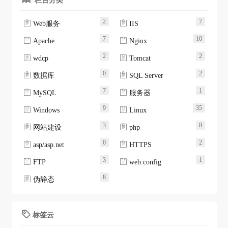
2
7


Web服务
IIS
7
10


Apache
Nginx
2
2


wdcp
Tomcat
0
2


数据库
SQL Server
7
1


MySQL
服务器
9
35


Windows
Linux
3
8


网站建设
php
0
2


asp/asp.net
HTTPS
3
1


FTP
web.config
8

伪静态
标签云
