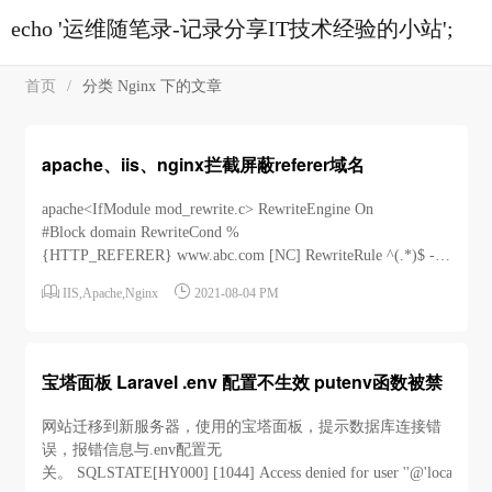
echo '运维随笔录-记录分享IT技术经验的小站';
首页
/
分类 Nginx 下的文章
apache、iis、nginx拦截屏蔽referer域名
apache<IfModule mod_rewrite.c> RewriteEngine On
#Block domain RewriteCond %
{HTTP_REFERER} www.abc.com [NC] RewriteRule ^(.*)$ -
[F] </IfModule&g...


IIS
,
Apache
,
Nginx
2021-08-04 PM
宝塔面板 Laravel .env 配置不生效 putenv函数被禁
网站迁移到新服务器，使用的宝塔面板，提示数据库连接错
误，报错信息与.env配置无
关。 SQLSTATE[HY000] [1044] Access denied for user ''@'localhost' to 