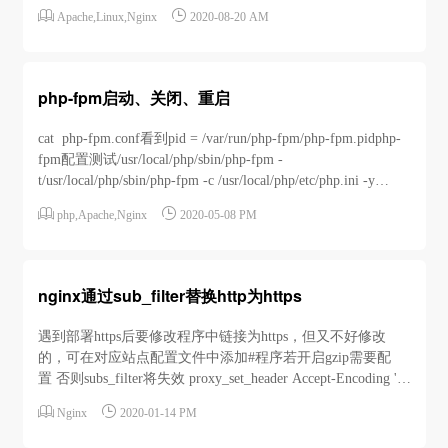


Apache
,
Linux
,
Nginx
2020-08-20 AM
php-fpm启动、关闭、重启
cat php-fpm.conf看到pid = /var/run/php-fpm/php-fpm.pidphp-
fpm配置测试/usr/local/php/sbin/php-fpm -
t/usr/local/php/sbin/php-fpm -c /usr/local/php/etc/php.ini -y
/usr/local/php/etc/php-fpm.conf -tphp...


php
,
Apache
,
Nginx
2020-05-08 PM
nginx通过sub_filter替换http为https
遇到部署https后要修改程序中链接为https，但又不好修改
的，可在对应站点配置文件中添加#程序若开启gzip需要配
置 否则subs_filter将失效 proxy_set_header Accept-Encoding '';
#subs_filter i忽略大小写 默认带g全局替换 r使用正则替换


Nginx
2020-01-14 PM
subs...