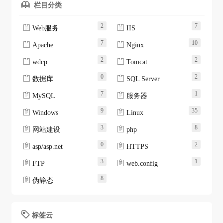
栏目分类

2
7


Web服务
IIS
7
10


Apache
Nginx
2
2


wdcp
Tomcat
0
2


数据库
SQL Server
7
1


MySQL
服务器
9
35


Windows
Linux
3
8


网站建设
php
0
2


asp/asp.net
HTTPS
3
1


FTP
web.config
8

伪静态
标签云
