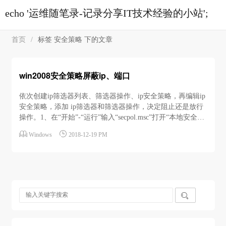
echo '运维随笔录-记录分享IT技术经验的小站';
首页
/
标签 安全策略 下的文章
win2008安全策略屏蔽ip、端口
依次创建ip筛选器列表、筛选器操作、ip安全策略，再编辑ip
安全策略，添加 ip筛选器和筛选器操作，决定阻止还是放行
操作。1、在“开始”-“运行”输入“secpol.msc”打开“本地安全策
略” 2、点击“管理IP筛选器列表和筛选器操作”，点击“添


Windows
2018-12-19 PM
加”。 3、添加屏蔽某个ip访问本服务器80端口规则4、选
择“管理筛选器操作”，点击“添加”，填写描述，选择筛选操...
