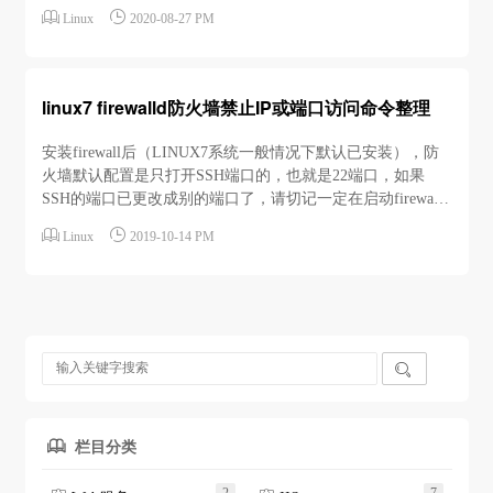
-line-numbers -vnL INPUT增规则# -I 在链...


Linux
2020-08-27 PM
linux7 firewalld防火墙禁止IP或端口访问命令整理
安装firewall后（LINUX7系统一般情况下默认已安装），防
火墙默认配置是只打开SSH端口的，也就是22端口，如果
SSH的端口已更改成别的端口了，请切记一定在启动firewall
前先修改对应服务策略中SSH的端口为你的SSH端口，文件


Linux
2019-10-14 PM
路径：/usr/lib/firewalld/services/ssh.xml 把22改成你的远程端
口号，然后再启动firewall防火墙，如果防火墙已经启...

栏目分类
