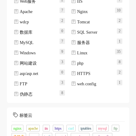
2
7


Web服务
IIS
7
10


Apache
Nginx
2
2


wdcp
Tomcat
0
2


数据库
SQL Server
7
1


MySQL
服务器
9
35


Windows
Linux
3
8


网站建设
php
0
2


asp/asp.net
HTTPS
3
1


FTP
web.config
8

伪静态
标签云

nginx
apache
iis
https
curl
iptables
mysql
ftp