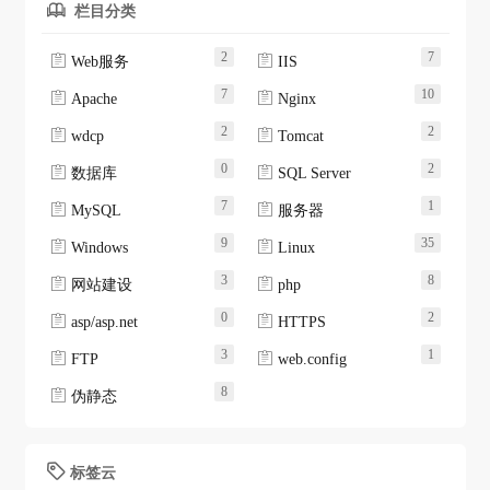
栏目分类

2
7


Web服务
IIS
7
10


Apache
Nginx
2
2


wdcp
Tomcat
0
2


数据库
SQL Server
7
1


MySQL
服务器
9
35


Windows
Linux
3
8


网站建设
php
0
2


asp/asp.net
HTTPS
3
1


FTP
web.config
8

伪静态
标签云
