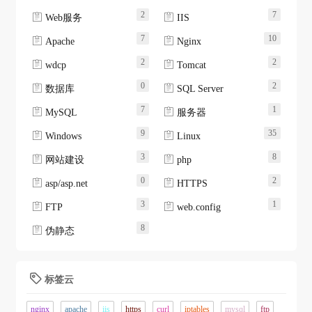
2
7


Web服务
IIS
7
10


Apache
Nginx
2
2


wdcp
Tomcat
0
2


数据库
SQL Server
7
1


MySQL
服务器
9
35


Windows
Linux
3
8


网站建设
php
0
2


asp/asp.net
HTTPS
3
1


FTP
web.config
8

伪静态
标签云

nginx
apache
iis
https
curl
iptables
mysql
ftp