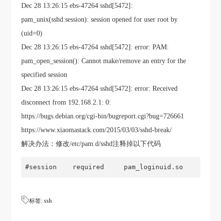
Dec 28 13:26:15 ebs-47264 sshd[5472]:
pam_unix(sshd:session): session opened for user root by
(uid=0)
Dec 28 13:26:15 ebs-47264 sshd[5472]: error: PAM:
pam_open_session(): Cannot make/remove an entry for the
specified session
Dec 28 13:26:15 ebs-47264 sshd[5472]: error: Received
disconnect from 192.168.2.1: 0:
https://bugs.debian.org/cgi-bin/bugreport.cgi?bug=726661
https://www.xiaomastack.com/2015/03/03/sshd-break/
解决办法：修改/etc/pam.d/sshd注释掉以下代码

标签:
ssh