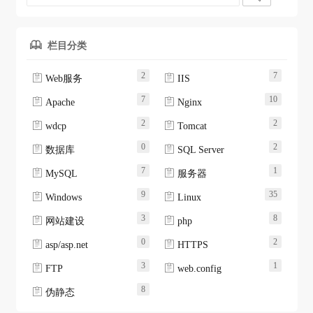
栏目分类

2
7


Web服务
IIS
7
10


Apache
Nginx
2
2


wdcp
Tomcat
0
2


数据库
SQL Server
7
1


MySQL
服务器
9
35


Windows
Linux
3
8


网站建设
php
0
2


asp/asp.net
HTTPS
3
1


FTP
web.config
8

伪静态