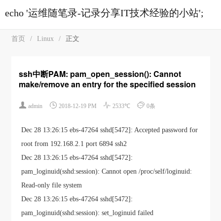
echo '运维随笔录-记录分享IT技术经验的小站';
首页
/
Linux
/
正文
ssh中断PAM: pam_open_session(): Cannot
make/remove an entry for the specified session




admin
2018-12-19 PM
2533℃
0条
Dec 28 13:26:15 ebs-47264 sshd[5472]: Accepted password for
root from 192.168.2.1 port 6894 ssh2
Dec 28 13:26:15 ebs-47264 sshd[5472]:
pam_loginuid(sshd:session): Cannot open /proc/self/loginuid:
Read-only file system
Dec 28 13:26:15 ebs-47264 sshd[5472]:
pam_loginuid(sshd:session): set_loginuid failed