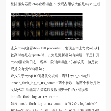
登陆服务器用iotop查看磁盘I/O发现占用较大的是mysql进程
进入mysql查看show full processlist，发现基本上每次io队列
较高时都是在update时，以为是更新语句有问题，于是打开
mysql慢查询日志，观察一段时间磁盘io仍然较高，但是发
现并没有慢查询语句；
查找关于mysql IO问题优化资料，看到 sync_binlog和
innodb_flush_log_at_trx_commit 两个参数，这两个参数是控
制MySQL 磁盘写入策略以及数据安全性的关键参数
innodb_flush_log_at_trx_commit
如果innodb_flush_log_at_trx_commit设置为0，log buffer将
每秒一次地写入log file中，并且log file的flush(刷到磁盘)操