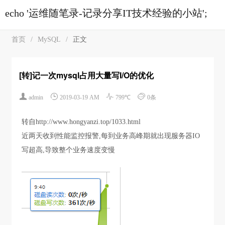
echo '运维随笔录-记录分享IT技术经验的小站';
首页
/
MySQL
/
正文
[转]记一次mysql占用大量写I/O的优化




admin
2019-03-19 AM
799℃
0条
转自http://www.hongyanzi.top/1033.html
近两天收到性能监控报警,每到业务高峰期就出现服务器IO
写超高,导致整个业务速度变慢