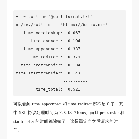
➜  ~ curl -w "@curl-format.txt" -
o /dev/null -s -L "https://baidu.com"

   time_namelookup:  0.067

      time_connect:  0.104

   time_appconnect:  0.337

     time_redirect:  0.379

  time_pretransfer:  0.104

time_starttransfer:  0.143

                   ----------

        time_total:  0.521
可以看到 time_appconnect 和 time_redirect 都不是 0 了，其
中 SSL 协议处理时间为 328-18=310ms。而且 pretransfer 和
starttransfer 的时间都缩短了，这是重定向之后请求的时
间。