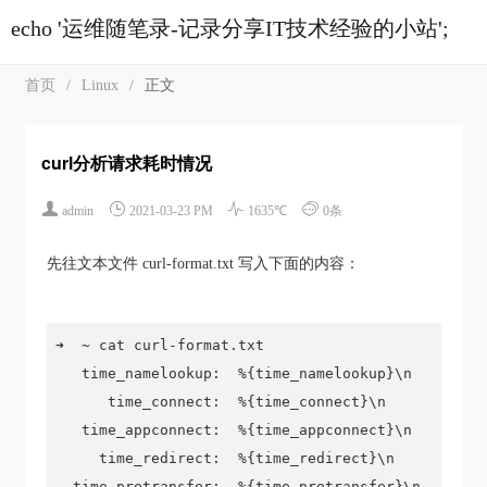
echo '运维随笔录-记录分享IT技术经验的小站';
首页
/
Linux
/
正文
curl分析请求耗时情况




admin
2021-03-23 PM
1635℃
0条
先往文本文件 curl-format.txt 写入下面的内容：
➜  ~ cat curl-format.txt

   time_namelookup:  %{time_namelookup}\n

      time_connect:  %{time_connect}\n

   time_appconnect:  %{time_appconnect}\n

     time_redirect:  %{time_redirect}\n

  time_pretransfer:  %{time_pretransfer}\n
