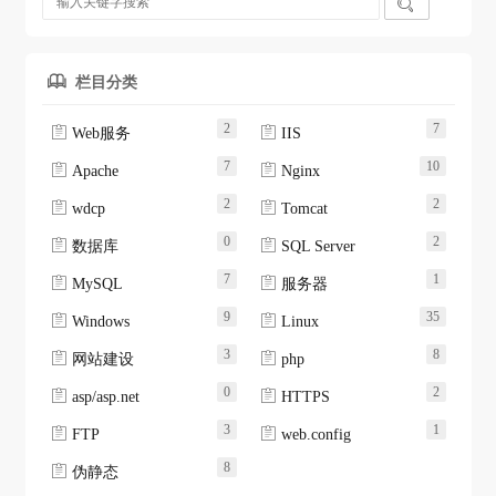

栏目分类

2
7


Web服务
IIS
7
10


Apache
Nginx
2
2


wdcp
Tomcat
0
2


数据库
SQL Server
7
1


MySQL
服务器
9
35


Windows
Linux
3
8


网站建设
php
0
2


asp/asp.net
HTTPS
3
1


FTP
web.config
8

伪静态