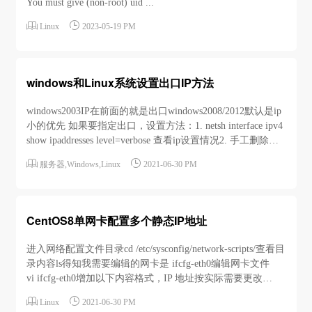
You must give (non-root) uid ...


Linux
2023-05-19 PM
windows和Linux系统设置出口IP方法
windows2003IP在前面的就是出口windows2008/2012默认是ip
小的优先 如果要指定出口，设置方法：1. netsh interface ipv4
show ipaddresses level=verbose 查看ip设置情况2. 手工删除不
需要设置出口的ip3. netsh int ipv4 add address “以太网 5”


服务器
,
Windows
,
Linux
2021-06-30 PM
61.139.126.25/...
CentOS8单网卡配置多个静态IP地址
进入网络配置文件目录cd /etc/sysconfig/network-scripts/查看目
录内容ls得知我需要编辑的网卡是 ifcfg-eth0编辑网卡文件
vi ifcfg-eth0增加以下内容格式，IP 地址按实际需要更改
BOOTPROTO=static #DHCP 改


Linux
2021-06-30 PM
成 staticIPADDR0=192.168.8.253NETMA...