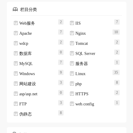
栏目分类

2
7


Web服务
IIS
7
10


Apache
Nginx
2
2


wdcp
Tomcat
0
2


数据库
SQL Server
7
1


MySQL
服务器
9
35


Windows
Linux
3
8


网站建设
php
0
2


asp/asp.net
HTTPS
3
1


FTP
web.config
8

伪静态