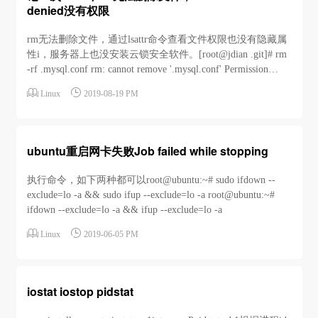
denied没有权限
rm无法删除文件，通过lsattr命令查看文件权限也没有隐藏属
性i，服务器上也没安装云锁安全软件。[root@jdian .git]# rm
-rf .mysql.conf rm: cannot remove '.mysql.conf' Permission
denied [root@jdian .git]# lsattr .mysql.conf -------------e- .mys...


Linux
2019-08-19 PM
ubuntu重启网卡失败Job failed while stopping
执行命令，如下两种都可以root@ubuntu:~# sudo ifdown --
exclude=lo -a && sudo ifup --exclude=lo -a root@ubuntu:~#
ifdown --exclude=lo -a && ifup --exclude=lo -a


Linux
2019-06-05 PM
iostat iostop pidstat