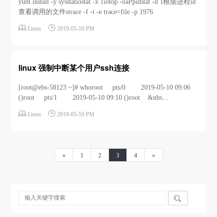
yum install -y sysstatiostat -x 1iotop -oaPpidstat -d 1根据进程id
查看调用的文件strace -f -t -e trace=file -p 1976


Linux
2019-05-10 PM
linux 强制中断某个用户ssh连接
[root@ebs-58123 ~]# whoroot pts/0 2019-05-10 09:06
()root pts/1 2019-05-10 09:10 ()root &nbs...


Linux
2019-05-10 PM
«
1
2
3
4
»
