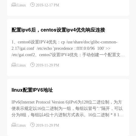


Linux
2019-12-17 PM
配置ipv6后，centos设置ipv4优先响应连接
1、centos6设置IPV4优先：cp /usr/share/doc/glibc-common-
2.17/gai.conf /etc/echo 'precedence ::ffff:0:0/96 100' >>
/etc/gai.conf2、centos7设置IPV4优先：手动创建一个配置文
件/etc/gai.conf并在该文件中加入：p...


Linux
2019-11-29 PM
linux配置IPV6地址
IPv6(Internet Protocol Version 6)IPv6为128位二进位制，为方
便表示规定以16位二进制为一组，每组以冒号”:”隔开，可以
分为8组，每组以4位十六进制方式表示。16位二进制 * 8 128
位二进制 1111 1111 1111 1111::4位十六进制 *8 32位十六进


Linux
2019-11-29 PM
制 1 1 1 1::如果几个连续段位的值都是0，那么这些0就可以
简单的以::来表示，在...