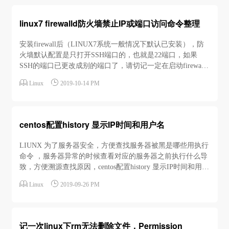
linux7 firewalld防火墙禁止IP或端口访问命令整理
安装firewall后（LINUX7系统一般情况下默认已安装），防
火墙默认配置是只打开SSH端口的，也就是22端口，如果
SSH的端口已更改成别的端口了，请切记一定在启动firewall
前先修改对应服务策略中SSH的端口为你的SSH端口，文件


Linux
2019-10-14 PM
路径：/usr/lib/firewalld/services/ssh.xml 把22改成你的远程端
口号，然后再启动firewall防火墙，如果防火墙已经启...
centos配置history 显示IP时间和用户名
LIUNX 为了服务器安全，方便查找服务器被黑是哪些用执行
命令 ，服务器异常的时候查看对应的服务器之前执行什么导
致，方便溯源查找原因，centos配置history 显示IP时间和用户
名是很有必要的配置有两种方法：方法1：USER_IP=`who -u


Linux
2019-09-26 PM
2>/dev/null|awk '{print $NF}'|sed -e 's/[()]//g'`
HISTDIR=/usr/shar...
记一次linux下rm无法删除文件，Permission