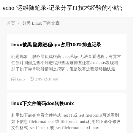
echo '运维随笔录-记录分享IT技术经验的小站';
首页
/
分类 Linux 下的文章
linux被黑 隐藏进程cpu占用100%排查记录
问题现象：服务器负载很高，top和ps 无法查看进程，有异常
任务计划但是查不到进程排查困难排查还在/etc/hosts发现增
加了如下异常映射猜测是挖矿，但是没有进程最终确认最终
核实到是/etc/ld.so.preload 设置了隐藏进程尝试直接删除或编


Linux
2019-12-31 AM
辑此文件无效， 最终尝试echo " ">/etc/ld.so.preload 可以正常
输入然后查看可以查看到具体进...
linux下文件编码dos转换unix
利用如下命令查看文件格式 :set ff 或 :set fileformat可以看到
如下信息 fileformat=dos 或 fileformat=unix利用如下命令修改
文件格式 :set ff=unix 或 :set fileformat=unixLinux...