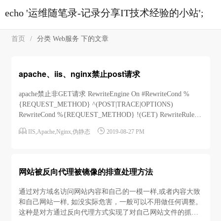
echo '运维随笔录-记录分享IT技术经验的小站';
首页
/
分类 Web服务 下的文章
apache、iis、nginx禁止post请求
apache禁止非GET请求 RewriteEngine On #RewriteCond %
{REQUEST_METHOD} ^(POST|TRACE|OPTIONS)
RewriteCond %{REQUEST_METHOD} !(GET) RewriteRule
(.*) - [F] #RewriteRule (.*) - [R=502,L]iis禁止非GET请求


IIS
,
Apache
,
Nginx
,
伪静态
2019-08-27 PM
<matc...
网站被反向代理被镜像的排查处理方法
通过对方域名访问网站内容和自己的一模一样,或者内容大致
和自己网站一样, 如没实际危害，一般可以不用做任何调整。
这种是对方通过反向代理方式实现了对自己网站文件的抓取