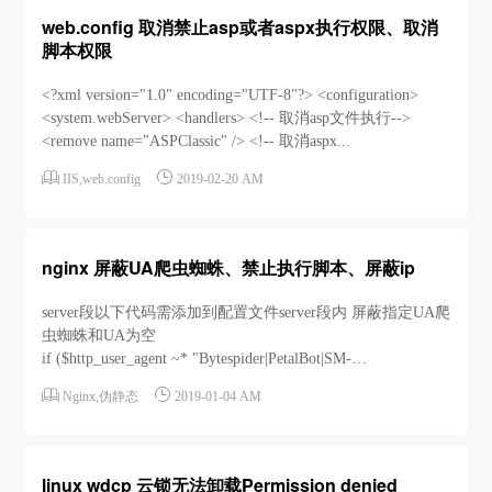
web.config 取消禁止asp或者aspx执行权限、取消
脚本权限
<?xml version="1.0" encoding="UTF-8"?> <configuration>
<system.webServer> <handlers> <!-- 取消asp文件执行-->
<remove name="ASPClassic" /> <!-- 取消aspx...


IIS
,
web.config
2019-02-20 AM
nginx 屏蔽UA爬虫蜘蛛、禁止执行脚本、屏蔽ip
server段以下代码需添加到配置文件server段内 屏蔽指定UA爬
虫蜘蛛和UA为空
if ($http_user_agent ~* "Bytespider|PetalBot|SM-
G900P|Java|PhantomJS|SemrushBot|Scrapy|Webdup|AcoonBot|AhrefsBot


Nginx
,
伪静态
2019-01-04 AM
linux wdcp 云锁无法卸载Permission denied