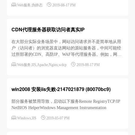
甚至缓存到了对方服务器上,可找到对方代理服务器ip地址进


Web服务
,
伪静态
2019-08-17 PM
行屏蔽。例如,对方网站是www.abc.com以下用三种方式来查
找对方服务器的真实ip,前提是对方是采取的实时代理,而不是
已经将您的文件缓存到他自己的服务器,并取消了代理。在
根...
CDN代理服务器获取访问者真实IP
在大部分实际业务场景中，网站访问请求并不是简单地从用
户（访问者）的浏览器直达网站的源站服务器，中间可能经
过所部署的CDN、高防IP、WAF等代理服务器。例如，网站
可能采用这样的部署架构：用户 > CDN/高防IP/WAF > 源站


Web服务
,
IIS
,
Apache
,
Nginx
,
wdcp
2019-08-17 PM
服务器。这种情况下，访问请求在经过多层加速或代理转发
后，源站服务器该如何获取发起请求的真实客户端IP？一般
情况下，透明的代理服务器在将用户的访问请求转发...
win2008 安装iis失败-2147021879 (80070bc9)
部分服务被禁用导致，启动以下服务Remote RegistryTCP/IP
NetBIOS HelperWindows Management Instrumentation


Windows
,
IIS
2019-05-07 PM