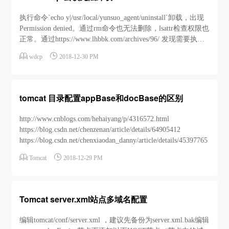
执行命令`echo y|/usr/local/yunsuo_agent/uninstall`卸载，出现
Permission denied。通过rm命令也无法删除，lsattr检查权限也
正常。通过https://www.lhbbk.com/archives/96/ 发现需要执行
以下命令卸载云锁驱动，再删


wdcp
2018-12-30 PM
除。/usr/local/yunsuo_agent/uninstall_driver卸载后...
tomcat 目录配置appBase和docBase的区别
http://www.cnblogs.com/hehaiyang/p/4316572.html
https://blog.csdn.net/chenzenan/article/details/64905412
https://blog.csdn.net/chenxiaodan_danny/article/details/45397765


Tomcat
2018-12-29 PM
Tomcat server.xml站点多域名配置
编辑tomcat/conf/server.xml ，建议先备份为server.xml.bak编辑