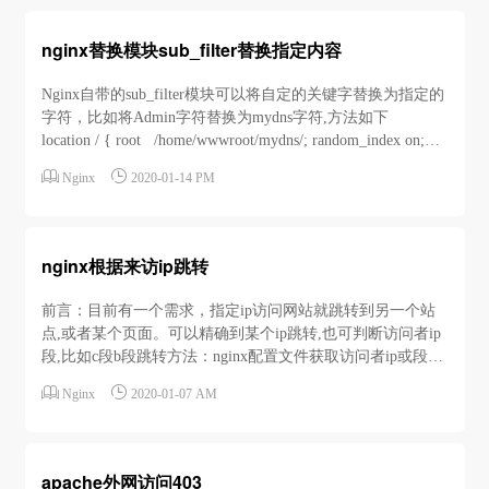
nginx替换模块sub_filter替换指定内容
Nginx自带的sub_filter模块可以将自定的关键字替换为指定的
字符，比如将Admin字符替换为mydns字符,方法如下
location / { root /home/wwwroot/mydns/; random_index on;
index index.html index.htm...


Nginx
2020-01-14 PM
nginx根据来访ip跳转
前言：目前有一个需求，指定ip访问网站就跳转到另一个站
点,或者某个页面。可以精确到某个ip跳转,也可判断访问者ip
段,比如c段b段跳转方法：nginx配置文件获取访问者ip或段然
后判断跳转。方法一：在conf配置文件中添加如下代码,请将


Nginx
2020-01-07 AM
ip和地址改成您需要的即可,location / { if ($remote_...
apache外网访问403