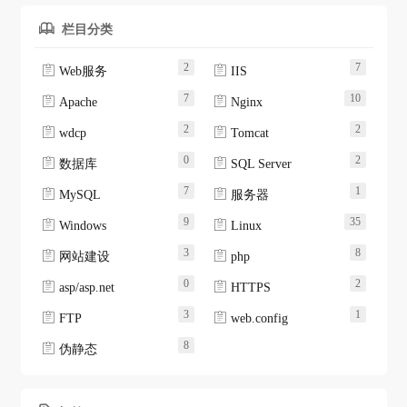
栏目分类

2
7


Web服务
IIS
7
10


Apache
Nginx
2
2


wdcp
Tomcat
0
2


数据库
SQL Server
7
1


MySQL
服务器
9
35


Windows
Linux
3
8


网站建设
php
0
2


asp/asp.net
HTTPS
3
1


FTP
web.config
8

伪静态