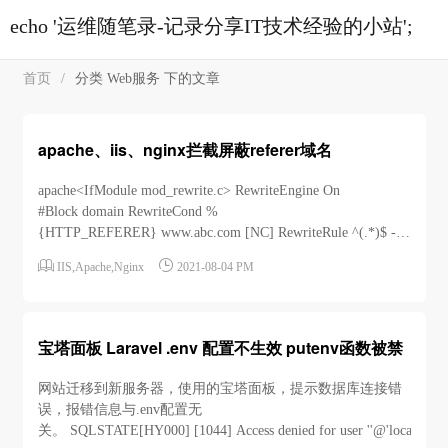
echo '运维随笔录-记录分享IT技术经验的小站';
首页
/
分类 Web服务 下的文章
apache、iis、nginx拦截屏蔽referer域名
apache<IfModule mod_rewrite.c> RewriteEngine On
#Block domain RewriteCond %
{HTTP_REFERER} www.abc.com [NC] RewriteRule ^(.*)$ -
[F] </IfModule&g...


IIS
,
Apache
,
Nginx
2021-08-04 PM
宝塔面板 Laravel .env 配置不生效 putenv函数被禁
网站迁移到新服务器，使用的宝塔面板，提示数据库连接错
误，报错信息与.env配置无
关。 SQLSTATE[HY000] [1044] Access denied for user ''@'localhost' to 